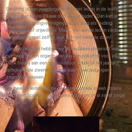
Scouting is een jeugdorganisatie met leden in de leeftijd
van kleuter tot ca. 21 jaar oud. Ben je ouder? Dan kan je
binnen je scoutingvereniging aan de slag als leiding,
bestuurslid of vrijwilliger. Maar… een aantal leden vinden
het scoutingspel zelf té leuk om niet meer te doen!
Voor deze leden hebben we de oudstam opgericht: eens
per twee weken organiseren we een opkomst voor elkaar.
Denk hierbij aan een spel, outdoor koken of het jaarlijks
terugkerende zwembadkamp waarin we ons eigen
zwembad bouwen.
De meeste leden van de oudstam zijn ook in een andere
rol binnen Scouting Jan Hilgers actief en/of al vanaf jonge
leeftijd lid.