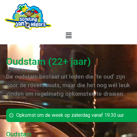
Oudstam (22+ jaar)
De oudstam bestaat uit leden die ’te oud’ zijn
voor de roverscouts, maar die het nog wél leuk
vinden om regelmatig opkomsten te draaien.
Opkomst om de week op zaterdag vanaf 19.30 uur
Oudstam