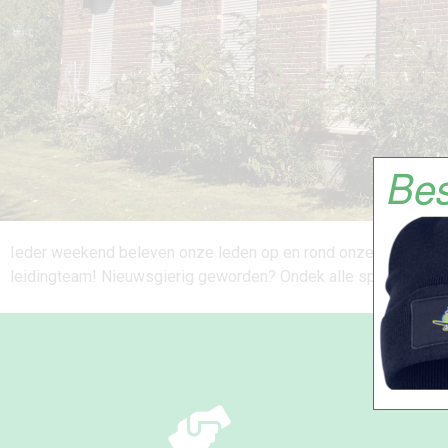
Ieder weekend beleven onze leden op en rond onze boerderij 
leidingteam! Nieuwsgierig geworden? Ondek alle speltakken en 