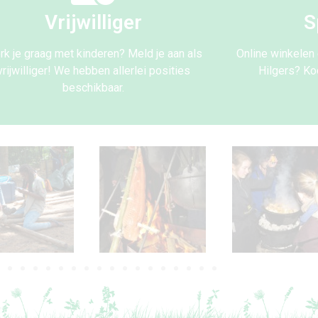
Vrijwilliger
S
k je graag met kinderen? Meld je aan als
Online winkelen 
vrijwilliger! We hebben allerlei posities
Hilgers? Ko
beschikbaar.