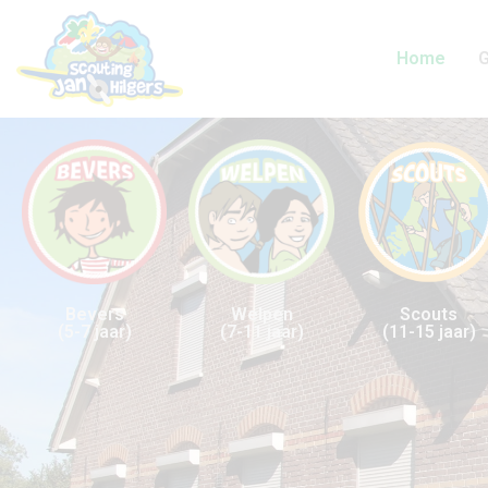
Home
Bevers
Welpen
Scouts
(5-7 jaar)
(7-11 jaar)
(11-15 jaar)