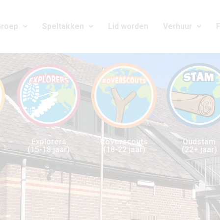
Groep
Speltakken
Lid worden
Verhuur
Explorers
Roverscouts
Oudstam
(15-18 jaar)
(18-22 jaar)
(22+ jaar)