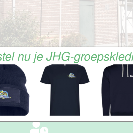
in Ede het scoutingavontuur. Ze worden daarmee geholpen door 
activiteiten op de site, of kom gewoon een keer kijken. Tot ga
Help Scouting Jan Hilgers