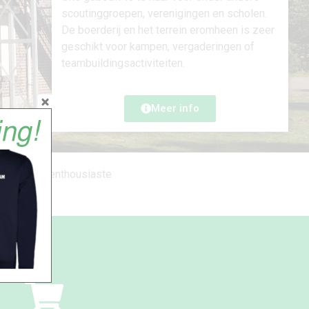
scoutinggroepen, verenigingen en scholen.
De boerderij en het terrein eromheen is zeer
geschikt voor kampen, vergaderingen of
teambuildingsactiviteiten.
Meer info
ons super-enthousiaste
uw!